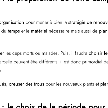
rganisation
pour mener à bien la
stratégie de renou
r du
temps
et le
matériel
nécessaire mais aussi de
plani
er
les ceps morts ou malades. Puis, il faudra
choisir le
rcelle peuvent être différents, il est donc primordial 
n
.
ués
,
creuser des trous
pour les nouveaux plants et
pla
 : le choix de la période pour