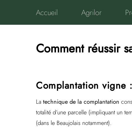
Passer
au
Accueil
Agrilor
Pr
contenu
Comment réussir sa
Complantation vigne :
La
technique de la complantation
cons
totalité d’une parcelle (impliquant un 
(dans le Beaujolais notamment).