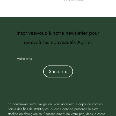
Inscrivez-vous à notre newsletter pour
recevoir les nouveautés Agrilor
Votre email
En poursuivant votre navigation, vous acceptez le dépôt de cookies
tiers à des fins de statistiques. Aucune donnée personnelle n'est
Copyright 2016-2024 Agrilor | Tous droits réservés |
stockée ou divulguée sauf consentement de votre part, dans le cadre