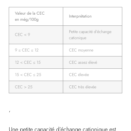
Valeur de la CEC
Interprétation
en még/100g
Petite capacité d’échange
CEC < 9
cationique
9 ≤ CEC ≤ 12
CEC moyenne
12 < CEC ≤ 15
CEC assez élevé
15 < CEC ≤ 25
CEC élevée
CEC > 25
CEC très élevée
‘
Une petite capacité d’échange cationique est