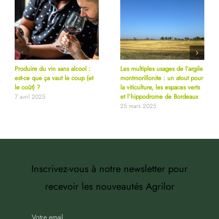
Produire du vin sans alcool :
Les multiples usages de l’argile
est-ce que ça vaut le coup (et
montmorillonite : un atout pour
le coût) ?
la viticulture, les espaces verts
et l’hippodrome de Bordeaux
7 avril 2025
25 mars 2025
Inscrivez-vous à notre newsletter pour
recevoir les nouveautés Agrilor
Votre email