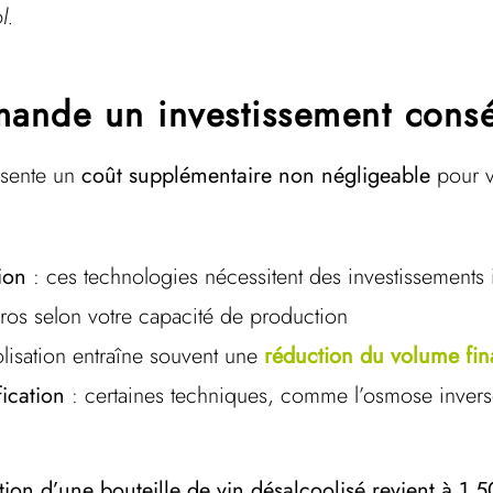
l.
emande un investissement cons
ésente un
coût supplémentaire non négligeable
pour v
ion
: ces technologies nécessitent des investissements i
euros selon votre capacité de production
olisation entraîne souvent une
réduction du volume fina
fication
: certaines techniques, comme l’osmose inverse
on d’une bouteille de vin désalcoolisé revient à 1,5