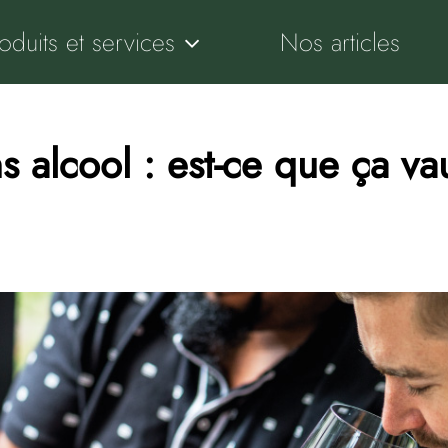
oduits et services
Nos articles
s alcool : est-ce que ça vau