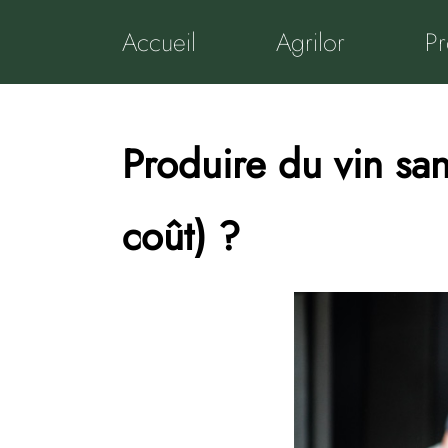
Passer
au
Accueil
Agrilor
Pr
contenu
Produire du vin san
coût) ?