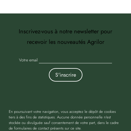
Inscrivez-vous à notre newsletter pour
recevoir les nouveautés Agrilor
Votre email
En poursuivant votre navigation, vous acceptez le dépôt de cookies
tiers à des fins de statistiques. Aucune donnée personnelle n'est
Copyright 2016-2024 Agrilor | Tous droits réservés |
stockée ou divulguée sauf consentement de votre part, dans le cadre
de formulaires de contact présents sur ce site.
Mentions Légales