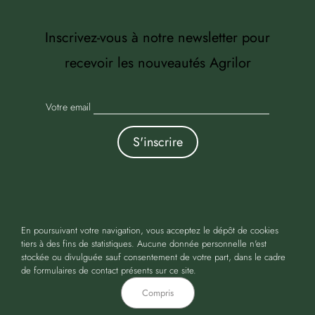
Inscrivez-vous à notre newsletter pour
recevoir les nouveautés Agrilor
Votre email
En poursuivant votre navigation, vous acceptez le dépôt de cookies
tiers à des fins de statistiques. Aucune donnée personnelle n'est
Copyright 2016-2024 Agrilor | Tous droits réservés |
stockée ou divulguée sauf consentement de votre part, dans le cadre
de formulaires de contact présents sur ce site.
Mentions Légales
Compris